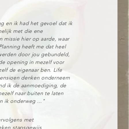
ng en ik had het gevoel dat ik
elijk met die ene
n missie hier op aarde, waar
 Planning heeft me dat heel
 werden door jou gebundeld,
de opening in mezelf voor
elf de eigenaar ben. Life
n pensioen denken onderneem
ond ik de aanmoediging, de
elf naar buiten te laten
 ik onderweg ..."
ervolgens met
eken stapsgewijs