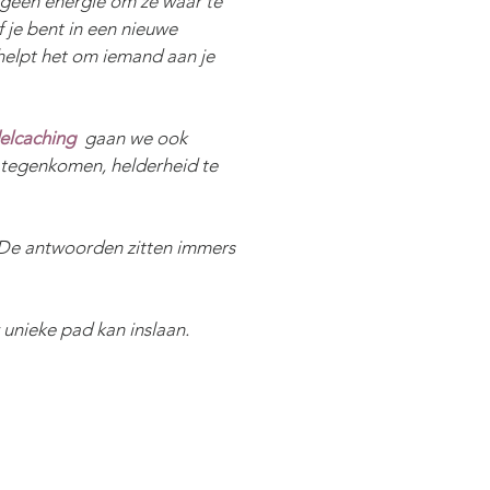
 geen energie om ze waar te
f je bent in een nieuwe
helpt het om iemand aan je
elcaching
gaan we ook
r tegenkomen, helderheid te
n. De antwoorden zitten immers
 unieke pad kan inslaan.