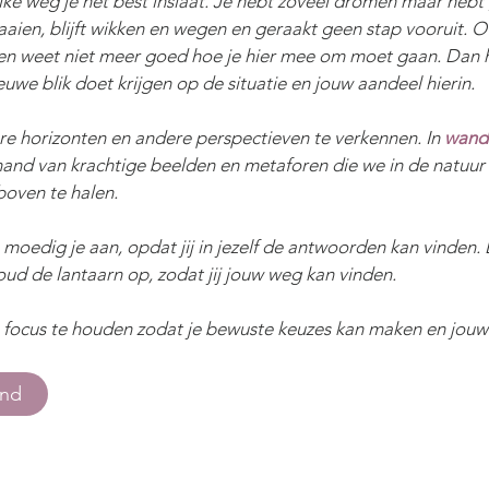
lke weg je het best inslaat. Je hebt zoveel dromen maar hebt
raaien, blijft wikken en wegen en geraakt geen stap vooruit. O
en weet niet meer goed hoe je hier mee om moet gaan. Dan 
euwe blik doet krijgen op de situatie en jouw aandeel hierin.
ere horizonten en andere perspectieven te verkennen. In
wand
hand van krachtige beelden en metaforen die we in de natuu
boven te halen.
 en moedig je aan, opdat jij in jezelf de antwoorden kan vinde
houd de lantaarn op, zodat jij jouw weg kan vinden.
 focus te houden zodat je bewuste keuzes kan maken en jouw
end