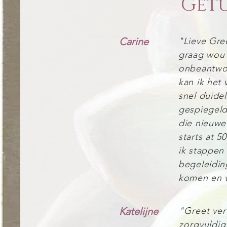
Getu
Carine
"Lieve Gree
graag wou 
onbeantwoo
kan ik het
snel duide
gespiegeld
die nieuwe
starts at 
ik stappen
begeleidin
komen en v
Katelijne
"Greet ver
zorgvuldig