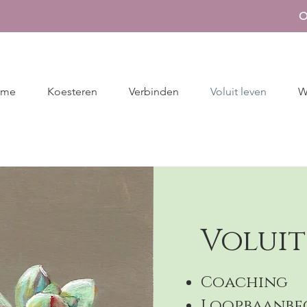
O
ome
Koesteren
Verbinden
Voluit leven
W
Voluit
Coaching
Loopbaanbe