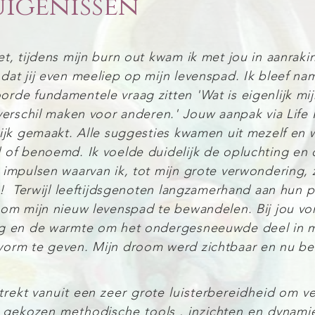
igenissen
t, tijdens mijn burn out kwam ik met jou in aanraki
dat jij even meeliep op mijn levenspad. Ik bleef nam
rde fundamentele vraag zitten 'Wat is eigenlijk mij
 verschil maken voor anderen.' Jouw aanpak via Life
lijk gemaakt. Alle suggesties kwamen uit mezelf en
 of benoemd. Ik voelde duidelijk de opluchting en 
 impulsen waarvan ik, tot mijn grote verwondering, z
50! Terwijl leeftijdsgenoten langzamerhand aan hu
 om mijn nieuw levenspad te bewandelen. Bij jou v
g en de warmte om het ondergesneeuwde deel in mez
orm te geven. Mijn droom werd zichtbaar en nu ben
trekt vanuit een zeer grote luisterbereidheid om v
 gekozen methodische tools , inzichten en dynami