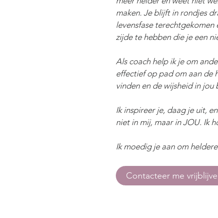
meer helder en weet niet we
maken. Je blijft in rondjes d
levensfase terechtgekomen 
zijde te hebben die je een ni
Als coach help ik je om and
effectief op pad om aan de 
vinden en de wijsheid in jou 
Ik inspireer je, daag je uit,
niet in mij, maar in JOU. Ik 
Ik moedig je aan om heldere
Contacteer me vrijblijv