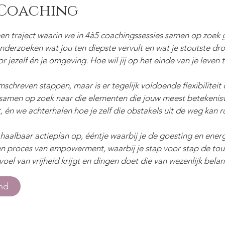
 Coaching
 een traject waarin we in 4à5 coachingssessies samen op zoek
derzoeken wat jou ten diepste vervult en wat je stoutste dr
or jezelf én je omgeving. Hoe wil jij op het einde van je leven
mschreven stappen, maar is er tegelijk voldoende flexibilitei
n samen op zoek naar die elementen die jouw meest betekenisv
, én we achterhalen hoe je zelf die obstakels uit de weg kan r
haalbaar actieplan op, ééntje waarbij je de goesting en energ
 een proces van empowerment, waarbij je stap voor stap de tou
el van vrijheid krijgt en dingen doet die van wezenlijk belang
end