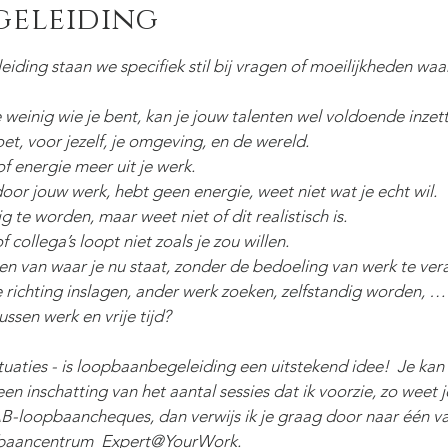
geleiding
eiding staan we specifiek stil bij vragen of moeilijkheden wa
 weinig wie je bent, kan je jouw talenten wel voldoende inzet
et, voor jezelf, je omgeving, en de wereld.
f energie meer uit je werk.
door jouw werk, hebt geen energie, weet niet wat je echt wil.
 te worden, maar weet niet of dit realistisch is.
 collega’s loopt niet zoals je zou willen.
en van waar je nu staat, zonder de bedoeling van werk te ver
e richting inslagen, ander werk zoeken, zelfstandig worden, …
ssen werk en vrije tijd?
tuaties - is loopbaanbegeleiding een uitstekend idee! Je kan h
en inschatting van het aantal sessies dat ik voorzie, zo weet 
B-loopbaancheques, dan verwijs ik je graag door naar één v
pbaancentrum
Expert@YourWork.